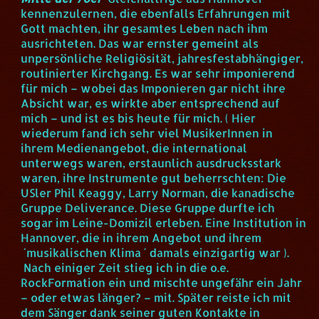
kennenzulernen, die ebenfalls Erfahrungen mit
Gott machten, ihr gesamtes Leben nach ihm
ausrichteten. Das war ernster gemeint als
unpersönliche Religiösität, jahresfestabhängiger,
routinierter Kirchgang. Es war sehr imponierend
für mich – wobei das Imponieren gar nicht ihre
Absicht war, es wirkte aber entsprechend auf
mich – und ist es bis heute für mich. ( Hier
wiederum fand ich sehr viel MusikerInnen in
ihrem Medienangebot, die international
unterwegs waren, erstaunlich ausdrucksstark
waren, ihre Instrumente gut beherrschten: Die
USler Phil Keaggy, Larry Norman, die kanadische
Gruppe Deliverance. Diese Gruppe durfte ich
sogar im Leine-Domizil erleben. Eine Institution in
Hannover, die in ihrem Angebot und ihrem
´musikalischen Klima ´ damals einzigartig war ).
Nach einiger Zeit stieg ich in die o.e.
RockFormation ein und mischte ungefähr ein Jahr
– oder etwas länger? – mit. Später reiste ich mit
dem Sänger dank seiner guten Kontakte in