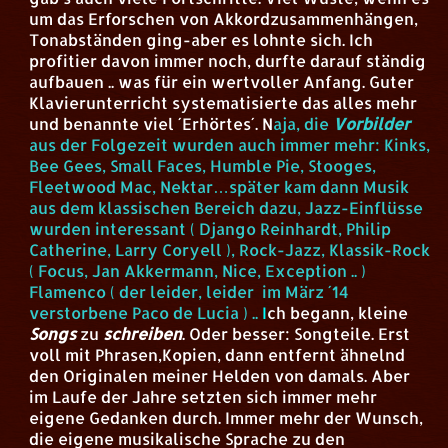
um das Erforschen von Akkordzusammenhängen,
Tonabständen ging-aber es lohnte sich. Ich
profitier davon immer noch, durfte darauf ständig
aufbauen .. was für ein wertvoller Anfang. Guter
Klavierunterricht systematisierte das alles mehr
und benannte viel ´Erhörtes´.
N
aja, die
Vorbilder
aus der Folgezeit wurden auch immer mehr: Kinks,
Bee Gees, Small Faces, Humble Pie, Stooges,
Fleetwood Mac, Nektar…später kam dann Musik
aus dem klassischen Bereich dazu, Jazz-Einflüsse
wurden interessant ( Django Reinhardt, Philip
Catherine, Larry Coryell ), Rock-Jazz, Klassik-Rock
( Focus, Jan Akkermann, Nice, Exception .. )
Flamenco ( der leider, leider im März ´14
verstorbene Paco de Lucia ) ..
I
ch begann, kleine
Songs
zu
schreiben
. Oder besser: Songteile. Erst
voll mit Phrasen,Kopien, dann entfernt ähnelnd
den Originalen meiner Helden von damals. Aber
im Laufe der Jahre setzten sich immer mehr
eigene Gedanken durch. Immer mehr der Wunsch,
die eigene musikalische Sprache zu den