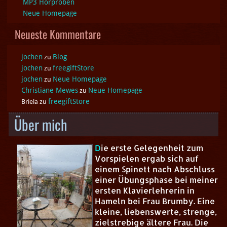
MP3 Hörproben
Neue Homepage
Neueste Kommentare
jochen
Blog
zu
jochen
freegiftStore
zu
jochen
Neue Homepage
zu
Christiane Mewes
Neue Homepage
zu
freegiftStore
Briela
zu
Über mich
D
ie erste Gelegenheit zum
Vorspielen ergab sich auf
einem Spinett nach Abschluss
einer Übungsphase bei meiner
ersten Klavierlehrerin in
Hameln bei Frau Brumby. Eine
kleine, liebenswerte, strenge,
zielstrebige ältere Frau. Die