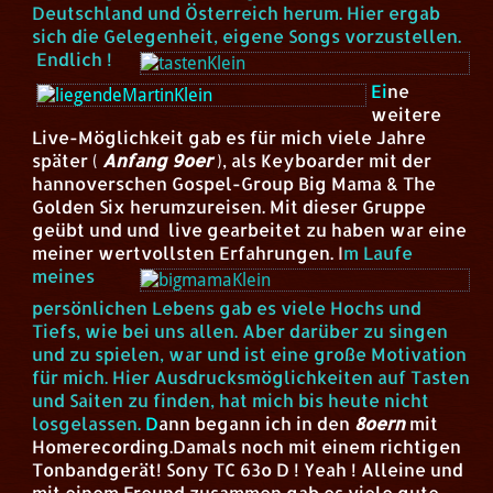
Deutschland und Österreich herum. Hier ergab
sich die Gelegenheit, eigene Songs vorzustellen.
Endlich !
Ei
ne
weitere
Live-Möglichkeit gab es für mich viele Jahre
später (
Anfang 9oer
), als Keyboarder mit der
hannoverschen Gospel-Group Big Mama & The
Golden Six herumzureisen. Mit dieser Gruppe
geübt und und live gearbeitet zu haben war eine
meiner wertvollsten Erfahrungen.
I
m Laufe
meines
persönlichen Lebens gab es viele Hochs und
Tiefs, wie bei uns allen. Aber darüber zu singen
und zu spielen, war und ist eine große Motivation
für mich. Hier Ausdrucksmöglichkeiten auf Tasten
und Saiten zu finden, hat mich bis heute nicht
losgelassen.
D
ann begann ich in den
8oern
mit
Homerecording.Damals noch mit einem richtigen
Tonbandgerät! Sony TC 63o D ! Yeah ! Alleine und
mit einem Freund zusammen gab es viele gute