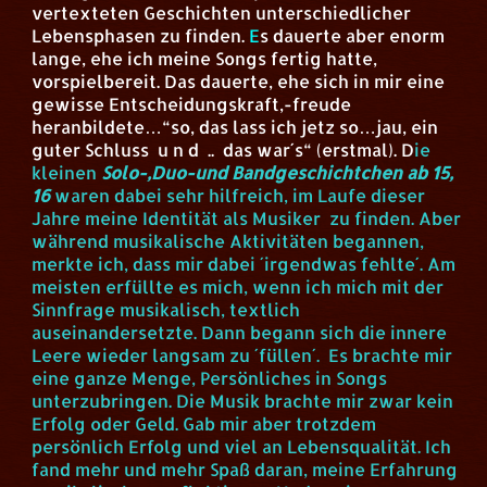
vertexteten Geschichten unterschiedlicher
Lebensphasen zu finden.
E
s dauerte aber enorm
lange, ehe ich meine Songs fertig hatte,
vorspielbereit. Das dauerte, ehe sich in mir eine
gewisse Entscheidungskraft,-freude
heranbildete…“so, das lass ich jetz so…jau, ein
guter Schluss u n d .. das war´s“ (erstmal).
D
ie
kleinen
Solo-,Duo-und Bandgeschichtchen ab 15,
16
waren dabei sehr hilfreich, im Laufe dieser
Jahre meine Identität als Musiker zu finden. Aber
während musikalische Aktivitäten begannen,
merkte ich, dass mir dabei ´irgendwas fehlte´. Am
meisten erfüllte es mich, wenn ich mich mit der
Sinnfrage musikalisch, textlich
auseinandersetzte. Dann begann sich die innere
Leere wieder langsam zu ´füllen´. Es brachte mir
eine ganze Menge, Persönliches in Songs
unterzubringen. Die Musik brachte mir zwar kein
Erfolg oder Geld. Gab
mir aber trotzdem
persönlich Erfolg und viel an Lebensqualität. Ich
fand mehr und mehr Spaß daran, meine Erfahrung