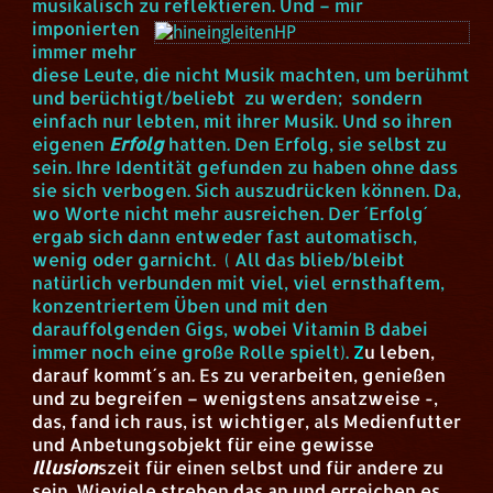
musikalisch zu reflektieren.
Und – mir
imponierten
immer mehr
diese Leute, die nicht Musik machten, um berühmt
und berüchtigt/beliebt zu werden; sondern
einfach nur lebten, mit ihrer Musik. Und so ihren
eigenen
Erfolg
hatten. Den Erfolg, sie selbst zu
sein. Ihre Identität gefunden zu haben ohne dass
sie sich verbogen. Sich auszudrücken können. Da,
wo Worte nicht mehr ausreichen. Der ´Erfolg´
ergab sich dann entweder fast automatisch,
wenig oder garnicht. ( All das blieb/bleibt
natürlich verbunden mit viel, viel ernsthaftem,
konzentriertem Üben und mit den
darauffolgenden Gigs, wobei Vitamin B dabei
immer noch eine große Rolle spielt).
Z
u leben,
darauf kommt´s an. Es zu verarbeiten, genießen
und zu begreifen – wenigstens ansatzweise -,
das, fand ich raus, ist wichtiger, als Medienfutter
und Anbetungsobjekt für eine gewisse
Illusion
szeit für einen selbst und für andere zu
sein. Wieviele streben das an und erreichen es