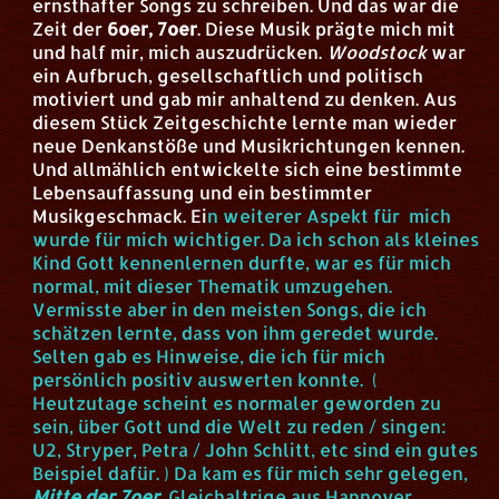
ernsthafter Songs zu schreiben. Und das war die
Zeit der
6oer, 7oer
. Diese Musik prägte mich mit
und half mir, mich auszudrücken.
Woodstock
war
ein Aufbruch, gesellschaftlich und politisch
motiviert und gab mir anhaltend zu denken. Aus
diesem Stück Zeitgeschichte lernte man wieder
neue Denkanstöße und Musikrichtungen kennen.
Und allmählich entwickelte sich eine bestimmte
Lebensauffassung und ein bestimmter
Musikgeschmack.
Ei
n weiterer Aspekt für mich
wurde für mich wichtiger. Da ich schon als kleines
Kind Gott kennenlernen durfte, war es für mich
normal, mit dieser Thematik umzugehen.
Vermisste aber in den meisten Songs, die ich
schätzen lernte, dass von ihm geredet wurde.
Selten gab es Hinweise, die ich für mich
persönlich positiv auswerten konnte. (
Heutzutage scheint es normaler geworden zu
sein, über Gott und die Welt zu reden / singen:
U2, Stryper, Petra / John Schlitt, etc sind ein gutes
Beispiel dafür. ) Da kam es für mich sehr gelegen,
Mitte der 7oer
Gleichaltrige aus Hannover