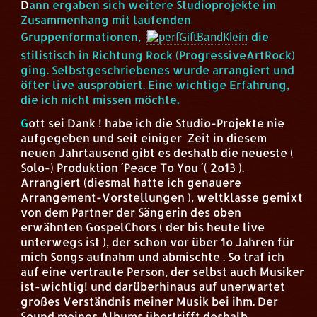
D
ann ergaben sich weitere Studioprojekte im
Zusammenhang mit laufenden
Gruppenformationen,
die
stilistisch in Richtung Rock (ProgressiveArtRock)
ging. Selbstgeschriebenes wurde arrangiert und
öfter live ausprobiert. Eine wichtige Erfahrung,
die ich nicht missen möchte
.
G
ott sei Dank ! habe ich die Studio-Projekte nie
aufgegeben und seit einiger Zeit in diesem
neuen Jahrtausend gibt es deshalb die neueste (
Solo-) Produktion ´Peace To You ´( 2o13 ).
Arrangiert (diesmal hatte ich genauere
Arrangement-Vorstellungen ), weltklasse gemixt
von dem Partner der Sängerin des oben
erwähnten GospelChors ( der bis heute live
unterwegs ist ), der schon vor über 1o Jahren für
mich Songs aufnahm und abmischte . So traf ich
auf eine vertraute Person, der selbst auch Musiker
ist-wichtig! und darüberhinaus auf unerwartet
großes Verständnis meiner Musik bei ihm. Der
Sound meines Albums übertrifft deshalb