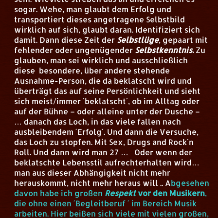
sogar. Wehe, man glaubt dem Erfolg und
transportiert dieses angetragene Selbstbild
wirklich auf sich, glaubt daran. Identifiziert sich
damit. Dann diese Zeit der
Selbstlüge
, gepaart mit
fehlender oder ungenügender
Selbstkenntnis.
Zu
glauben, man sei wirklich und ausschließlich
diese besondere, über andere stehende
Ausnahme-Person, die da beklatscht wird und
überträgt das auf seine Persönlichkeit und sieht
sich meist/immer ´beklatscht´, ob im Alltag oder
auf der Bühne – oder alleine unter der Dusche –
… danach das Loch, in das viele fallen nach
ausbleibendem ´Erfolg´. Und dann die Versuche,
das Loch zu stopfen. Mit Sex, Drugs and Rock´n
Roll. Und dann wird man 27 … Oder wenn der
beklatschte Lebensstil aufrechterhalten wird…
man aus dieser Abhängigkeit nicht mehr
herauskommt, nicht mehr heraus will ..
A
bgesehen
davon habe ich großen
Respekt
vor den Musikern
,
die ohne einen ´Begleitberuf ´ im Bereich Musik
arbeiten. Hier beißen sich viele mit vielen großen,