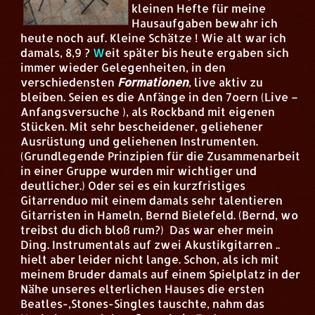
kleinen Hefte für meine
Hausaufgaben bewahr ich
heute noch auf. Kleine Schätze ! Wie alt war ich
damals, 8,9 ?
W
eit später bis heute ergaben sich
immer wieder Gelegenheiten, in den
verschiedensten
Formationen
, live aktiv zu
bleiben. Seien es die Anfänge in den 7oern (Live –
Anfangsversuche ), als Rockband mit eigenen
Stücken. Mit sehr bescheidener, geliehener
Ausrüstung und geliehenen Instrumenten.
(Grundlegende Prinzipien für die Zusammenarbeit
in einer Gruppe wurden mir wichtiger und
deutlicher.) Oder sei es ein kurzfristiges
Gitarrenduo mit einem damals sehr talentieren
Gitarristen in Hameln, Bernd Bielefeld. (Bernd, wo
treibst du dich bloß rum?) Das war eher mein
Ding. Instrumentals auf zwei Akustikgitarren ..
hielt aber leider nicht lange. Schon, als ich mit
meinem Bruder damals auf einem Spielplatz in der
Nähe unseres elterlichen Hauses die ersten
Beatles-,Stones-Singles tauschte, nahm das