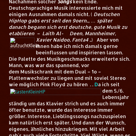
Nachahmen solcher
Songs
kein Ende.
Deutschsprachige Musik interessierte mich mit
einigen Ausnahmen damals nicht. (
Deutschen
HipHop gabs erst seit den 9oern.., … später
danach begann sich erst deutsche, gute Musik zu
etablieren – Laith Al- Deen, Mannheimer,
Xavier Naidoo, Fanta4 ..
)
Aber von
ihnen habe ich mich damals gerne
beeinflussen und inspirieren lassen.
Die Palette des Musikgeschmacks erweiterte sich.
Mann, was war das spannend, vor
dem Musikschrank mit dem Dual – 1o –
Plattenwechsler zu liegen und mit soviel Stereo
wie möglich Pink Floyd zu hören . .
D
a ich seit
dem 5./6.
Lebensjahr
ständig um das Klavier strich und es auch immer
öfter benutzte, wurde das Interesse immer
größer. Interesse, Lieblingssongs nachzuspielen
kam natürlich erst später. Und dann der Wunsch,
eigenes, ähnliches hinzukriegen. Mit viel Arbeit
gab´s auch viele Fortschritte. Viel Wüste, wenn es